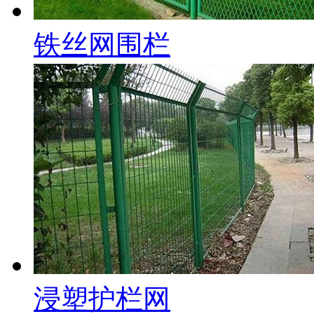
铁丝网围栏
浸塑护栏网