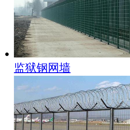
监狱钢网墙