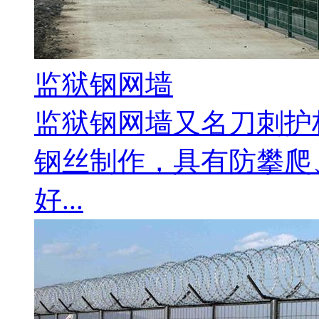
监狱钢网墙
监狱钢网墙又名刀刺护
钢丝制作，具有防攀爬
好...