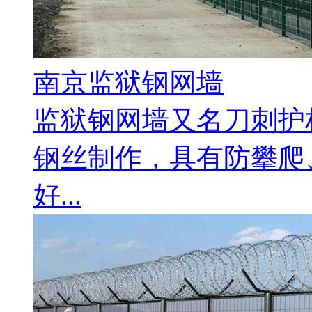
南京监狱钢网墙
监狱钢网墙又名刀刺护
钢丝制作，具有防攀爬
好...