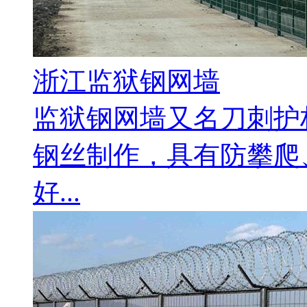
浙江监狱钢网墙
监狱钢网墙又名刀刺护
钢丝制作，具有防攀爬
好...