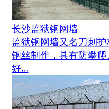
长沙监狱钢网墙
监狱钢网墙又名刀刺护
钢丝制作，具有防攀爬
好...