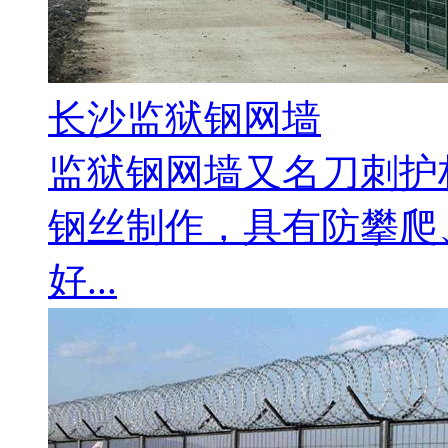
长沙监狱钢网墙
监狱钢网墙又名刀刺护
钢丝制作，具有防攀爬
好...